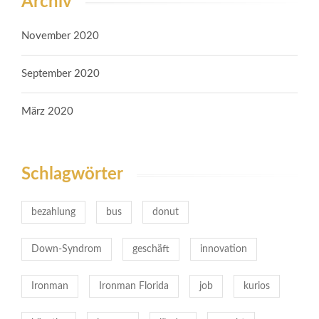
Archiv
n
g
November 2020
u
m
September 2020
d
i
e
März 2020
S
i
c
Schlagwörter
h
e
bezahlung
r
bus
donut
h
e
Down-Syndrom
geschäft
innovation
i
t
Ironman
Ironman Florida
job
kurios
d
e