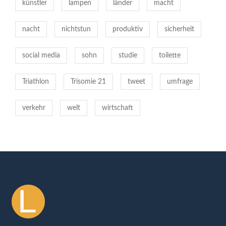
künstler
lampen
länder
macht
r
M
nacht
nichtstun
produktiv
sicherheit
e
n
social media
sohn
studie
toilette
s
c
Triathlon
h
Trisomie 21
tweet
umfrage
e
n
verkehr
welt
wirtschaft
z
u
e
r
h
ö
h
e
n